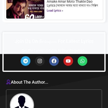
Amake Amar Moto Thakte Dao
Lyrics |আমাকে আমার মতো থাকতে দাও লিরিক্স
Load Lyrics »
I
n
s
t
a
g
r
a
m
Join Us On
For Latest Lyrics
Get The Latest Updates At Your Fingertips…
About The Author...