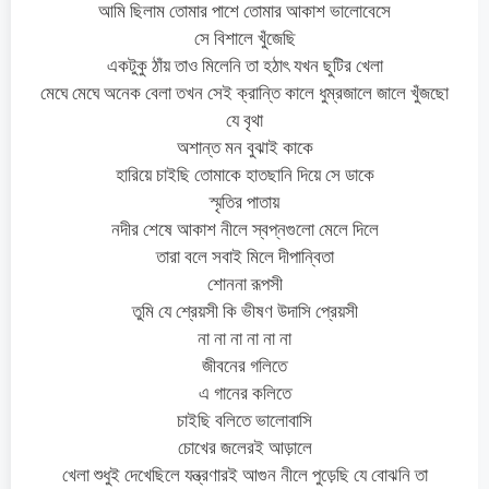
আমি ছিলাম তোমার পাশে তোমার আকাশ ভালোবেসে
সে বিশালে খুঁজেছি
একটুকু ঠাঁয় তাও মিলেনি তা হঠাৎ যখন ছুটির খেলা
মেঘে মেঘে অনেক বেলা তখন সেই ক্রান্তি কালে ধুম্রজালে জালে খুঁজছো
যে বৃথা
অশান্ত মন বুঝাই কাকে
হারিয়ে চাইছি তোমাকে হাতছানি দিয়ে সে ডাকে
স্মৃতির পাতায়
নদীর শেষে আকাশ নীলে স্বপ্নগুলো মেলে দিলে
তারা বলে সবাই মিলে দীপান্বিতা
শোননা রূপসী
তুমি যে শ্রেয়সী কি ভীষণ উদাসি প্রেয়সী
না না না না না না
জীবনের গলিতে
এ গানের কলিতে
চাইছি বলিতে ভালোবাসি
চোখের জলেরই আড়ালে
খেলা শুধুই দেখেছিলে যন্ত্রণারই আগুন নীলে পুড়েছি যে বোঝনি তা