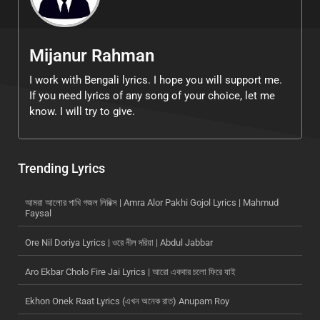
Mijanur Rahman
I work with Bengali lyrics. I hope you will support me.
If you need lyrics of any song of your choice, let me
know. I will try to give.
Trending Lyrics
আমরা আলোর পাখি গজল লিরিক্স | Amra Alor Pakhi Gojol Lyrics | Mahmud
Faysal
Ore Nil Doriya Lyrics | ওরে নীল দরিয়া | Abdul Jabbar
Aro Ekbar Cholo Fire Jai Lyrics | আরো একবার চলো ফিরে যাই
Ekhon Onek Raat Lyrics (এখন অনেক রাত) Anupam Roy