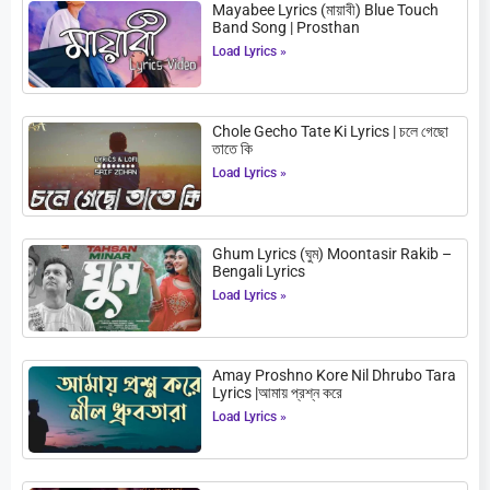
Mayabee Lyrics (মায়াবী) Blue Touch
Band Song | Prosthan
Load Lyrics »
Chole Gecho Tate Ki Lyrics | চলে গেছো
তাতে কি
Load Lyrics »
Ghum Lyrics (ঘুম) Moontasir Rakib –
Bengali Lyrics
Load Lyrics »
Amay Proshno Kore Nil Dhrubo Tara
Lyrics |আমায় প্রশ্ন করে
Load Lyrics »