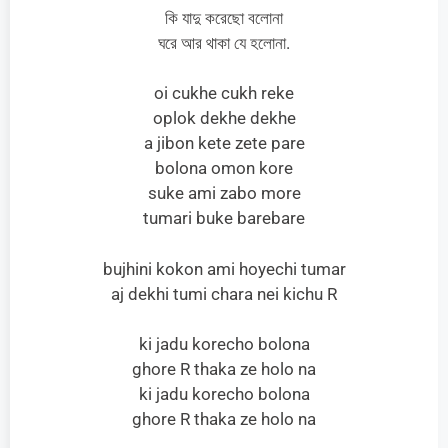
কি যাদু করেছো বলোনা
ঘরে আর থাকা যে হলোনা.
oi cukhe cukh reke
oplok dekhe dekhe
a jibon kete zete pare
bolona omon kore
suke ami zabo more
tumari buke barebare
bujhini kokon ami hoyechi tumar
aj dekhi tumi chara nei kichu R
ki jadu korecho bolona
ghore R thaka ze holo na
ki jadu korecho bolona
ghore R thaka ze holo na