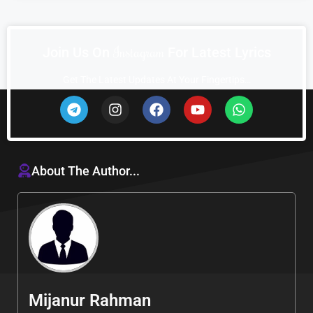
I
n
s
t
a
g
r
a
m
Join Us On
For Latest Lyrics
Get The Latest Updates At Your Fingertips…
About The Author...
Mijanur Rahman