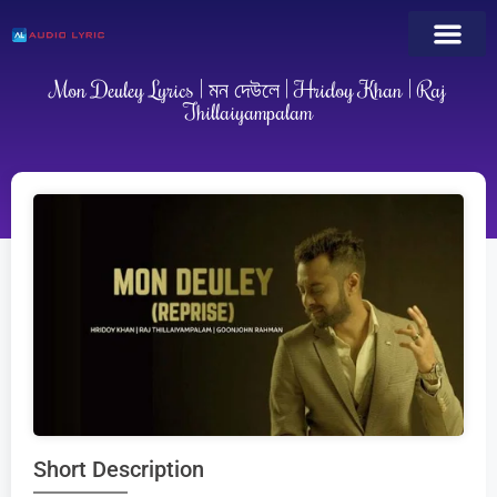
Mon Deuley Lyrics | মন দেউলে | Hridoy Khan | Raj
Thillaiyampalam
Short Description