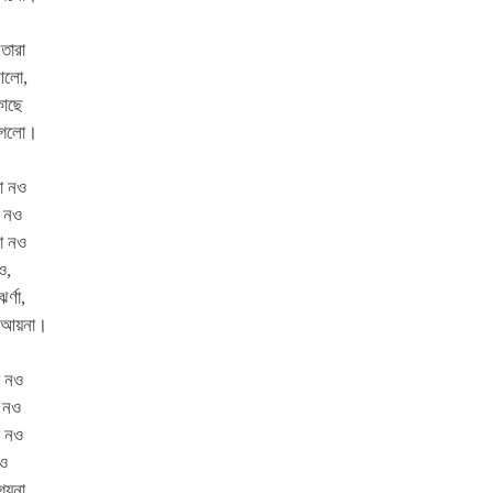
 তারা
 আলো,
কাছে
 গেলো।
না নও
া নও
না নও
ও,
র্ণা,
ের আয়না।
া নও
া নও
া নও
নও
 গয়না