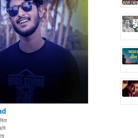
ad
বিতা
 ছবি
াছে