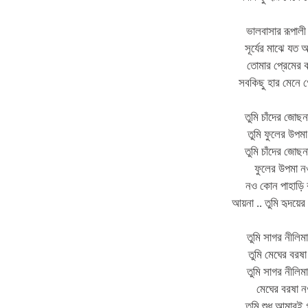
ভালবাসার রূপালী
সূর্যের মাঝে যত
তোমার প্রেমের 
সবকিছু হার মেনে
তুমি চাঁদের জোছ
তুমি ফুলের উপম
তুমি চাঁদের জোছ
ফুলের উপমা ন
নও কোন পাহাড়ি ঝ
আয়না .. তুমি হৃদয়
তুমি সাগর নীলিম
তুমি মেঘের বরষ
তুমি সাগর নীলিম
মেঘের বরষা 
তুমি শুধু আমারই