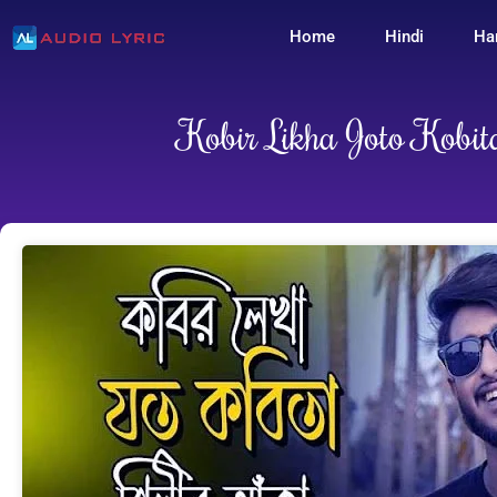
Home
Hindi
Ha
Kobir Likha Joto Kobita