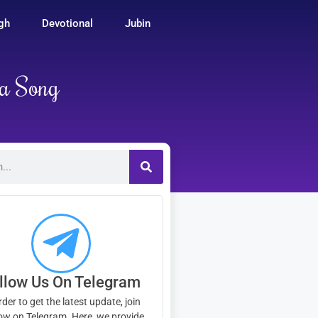
ngh
Devotional
Jubin
la Song
llow Us On Telegram
rder to get the latest update, join
ow on Telegram. Here, we provide