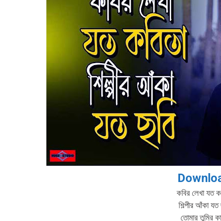
Downlo
কবির লেখা যত ক
শিল্পীর আঁকা যত
তোমার তুমির ক