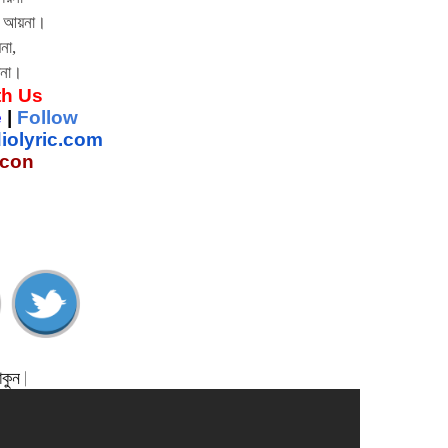
র আয়না।
না,
য়না।
th Us
e
 | 
Follow
iolyric.com
Icon
কুন |