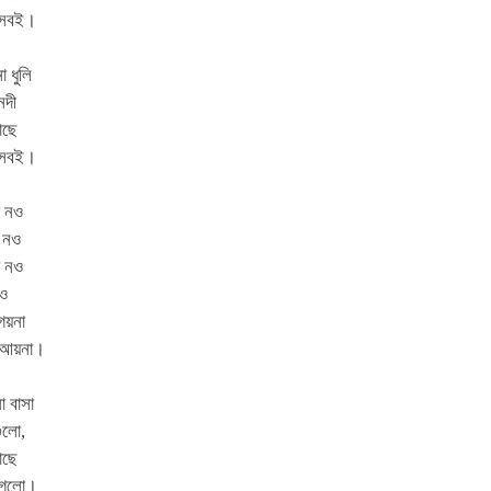
ন সবই।
ো ধুলি
নদী
াছে
ন সবই।
া নও
া নও
া নও
নও
 গয়না
র আয়না।
ো বাসা
ুলো,
াছে
 গেলো।