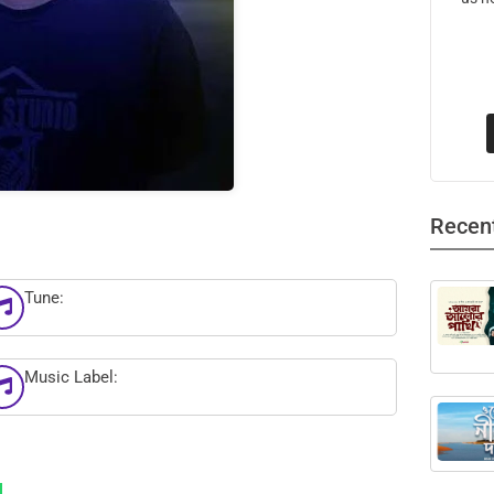
Recen
Tune:
Music Label: