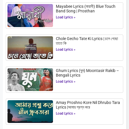
Mayabee Lyrics (মায়াবী) Blue Touch
Band Song | Prosthan
Load Lyrics »
Chole Gecho Tate Ki Lyrics | চলে গেছো
তাতে কি
Load Lyrics »
Ghum Lyrics (ঘুম) Moontasir Rakib –
Bengali Lyrics
Load Lyrics »
Amay Proshno Kore Nil Dhrubo Tara
Lyrics |আমায় প্রশ্ন করে
Load Lyrics »