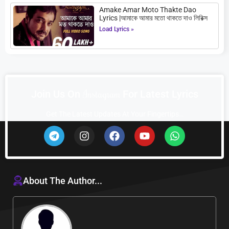
Amake Amar Moto Thakte Dao
Lyrics |আমাকে আমার মতো থাকতে দাও লিরিক্স
Load Lyrics »
I
n
s
t
a
g
r
a
m
Join Us On
For Latest Lyrics
Get The Latest Updates At Your Fingertips…
About The Author...