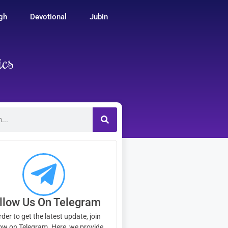
ngh
Devotional
Jubin
ics
llow Us On Telegram
rder to get the latest update, join
ow on Telegram. Here, we provide