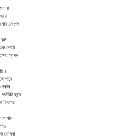
দো না
জানা
মোর সে গল্প
কষ্ট
ক শ্রেষ্ঠ
েদের স্বপ্ন
গানে
ঁজে পাবে
গল্পকার
প্রতিটা ছন্দে
ের চিৎকার
 শ্মশান
গেছি
োনা তোমরা