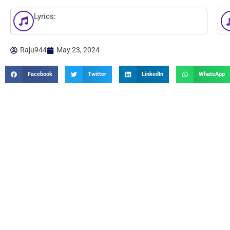
Lyrics:
Raju944
May 23, 2024
Facebook
Twitter
LinkedIn
WhatsApp