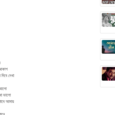
ি
আকাশ
 দিবে দেখা
র আলো
খো ভালো
পাবে আমায়
গানে