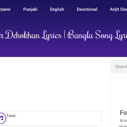
ryanvi
Punjabi
English
Devotional
Arijit Si
r Dehokhan Lyrics | Bangla Song Lyr
Fo
Tune:
In o
us n