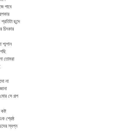
ঁজে পাবে
গল্পকার
প্রতিটা ছন্দে
ের চিৎকার
 শ্মশান
গেছি
োনা তোমরা
ি
দো না
জানা
মোর সে গল্প
কষ্ট
ক শ্রেষ্ঠ
েদের স্বপ্ন