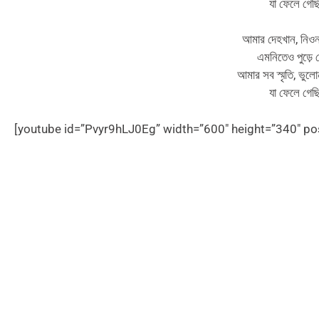
যা ফেলে গেছ
আমার দেহখান, নিওনা
এমনিতেও পুড়ে 
আমার সব স্মৃতি, ভুল
যা ফেলে গেছ
[youtube id=”Pvyr9hLJ0Eg” width=”600″ height=”340″ posi