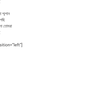
ি
 শ্মশান
গেছি
োনা তোমরা
ি
tion=”left”]