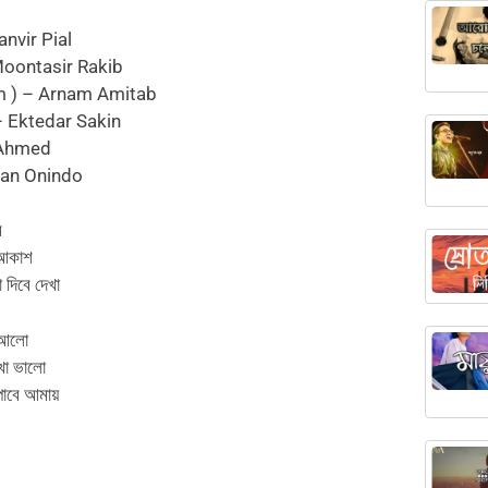
nvir Pial
oontasir Rakib
hm ) – Arnam Amitab
 – Ektedar Sakin
 Ahmed
yan Onindo
ি
আকাশ
 দিবে দেখা
র আলো
খো ভালো
পাবে আমায়