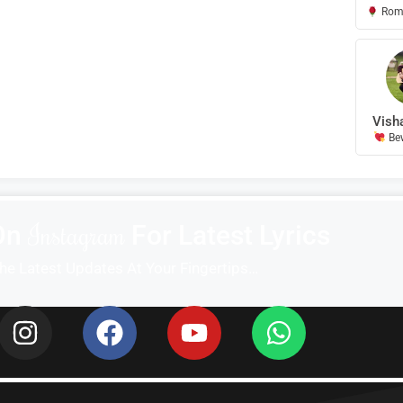
Roma
Vish
Be
I
n
s
t
a
g
r
a
m
On
For Latest Lyrics
he Latest Updates At Your Fingertips…