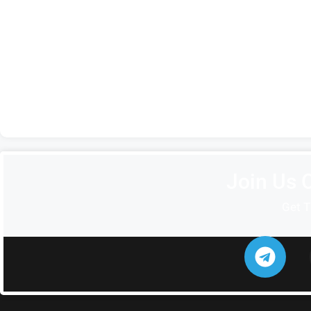
Join Us 
Get T