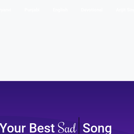
ryanvi
Punjabi
English
Devotional
Arijit Si
Sad
 Your Best
Song