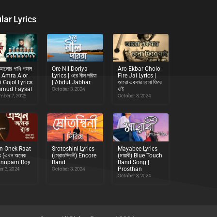
lar Lyrics
আলোর পাখি গজল
Ore Nil Doriya
Aro Ekbar Cholo
স | Amra Alor
Lyrics | ওরে নীল দরিয়া
Fire Jai Lyrics |
 Gojol Lyrics
| Abdul Jabbar
আরো একবার চলো ফিরে
hmud Faysal
October 3, 2024
যাই
mber 7, 2025
October 3, 2024
n Onek Raat
Srotoshini Lyrics
Mayabee Lyrics
s (এখন অনেক
(স্রোতস্বিনী) Encore
(মায়াবী) Blue Touch
 Anupam Roy
Band
Band Song |
r 3, 2024
October 3, 2024
Prosthan
October 3, 2024