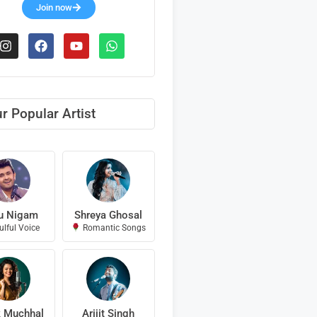
Join now
r Popular Artist
u Nigam
Shreya Ghosal
lful Voice
Romantic Songs
k Muchhal
Arijit Singh