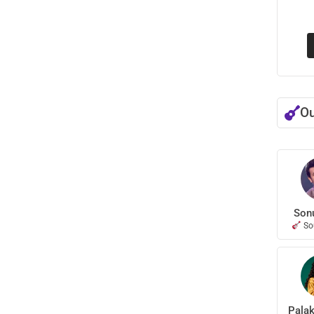
Ou
Son
Sou
Pala