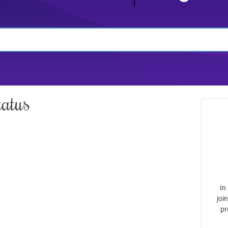
atus
In
joi
pr